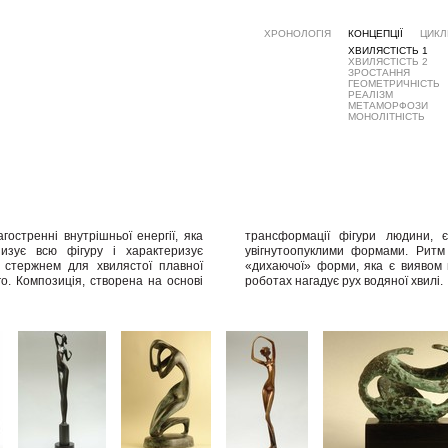
ХРОНОЛОГІЯ
КОНЦЕПЦІЇ
ЦИКЛ
ХВИЛЯСТІСТЬ 1
ХВИЛЯСТІСТЬ 2
ЗРОСТАННЯ
ГЕОМЕТРИЧНІСТЬ
РЕАЛІЗМ
МЕТАМОРФОЗИ
МОНОЛІТНІСТЬ
остренні внутрішньої енергії, яка
тяк» на реальний круглий об’єм
изує всю фігуру і характеризує
, органічної, плавної, свого роду
є стержнем для хвилястої плавної
я своєрідної пульсації і в деяких
го. Композиція, створена на основі
роботах нагадує рух водяної хвилі.