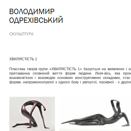
Перейти
до
вмісту.
|
Перейти
до
навіґації
ХВИЛЯСТІСТЬ 1
Пластика творів групи «ХВИЛЯСТІСТЬ 1» базується на виявленні і заг
трансформації фігури людини, є трьохмірною, але це лише «на
притаманна сповненій життя формі людини. Лінія-вісь, яка прон
увігнутоопуклими формами. Ритм напруг (актив-пасив) синусоїдальної
взаємозв’язок і взаємодію основних конструктивних складових, ста
«дихаючої» форми, яка є виявом внутрішньої енергії, створює враженн
форми, напруженоопуклої з одного боку і увігнутої, пасивної - з друго