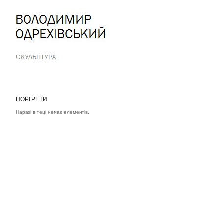
Перейти
до
вмісту.
|
Перейти
до
навіґації
ПОРТРЕТИ
Наразі в теці немає елементів.