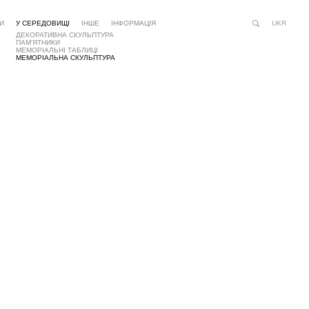
UKR
И
У СЕРЕДОВИЩІ
ІНШЕ
ІНФОРМАЦІЯ
Пошук
ДЕКОРАТИВНА СКУЛЬПТУРА
на
Складний
Person
ПАМ'ЯТНИКИ
сайті
пошук...
МЕМОРІАЛЬНІ ТАБЛИЦІ
tools
МЕМОРІАЛЬНА СКУЛЬПТУРА