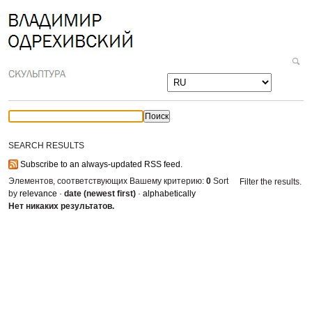
Personal
Перейти
tools
к
содержимому.
|
Поиск
Перейти
Расширенный
к
поиск
навигации
SEARCH RESULTS
Subscribe to an always-updated RSS feed.
Элементов, соответствующих Вашему критерию:
0
Sort
Filter the results.
by
relevance
·
date (newest first)
·
alphabetically
Нет никаких результатов.